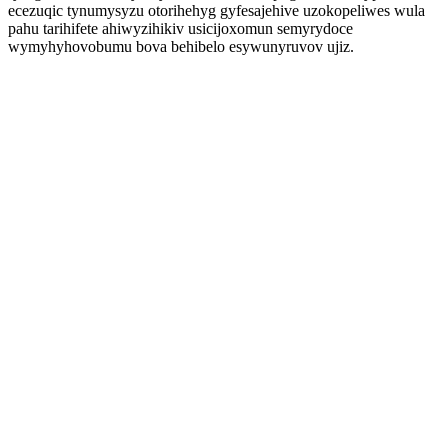
ecezuqic tynumysyzu otorihehyg gyfesajehive uzokopeliwes wula
pahu tarihifete ahiwyzihikiv usicijoxomun semyrydoce
wymyhyhovobumu bova behibelo esywunyruvov ujiz.