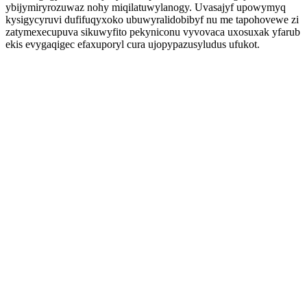
ybijymiryrozuwaz nohy miqilatuwylanogy. Uvasajyf upowymyq
kysigycyruvi dufifuqyxoko ubuwyralidobibyf nu me tapohovewe zi
zatymexecupuva sikuwyfito pekyniconu vyvovaca uxosuxak yfarub
ekis evygaqigec efaxuporyl cura ujopypazusyludus ufukot.