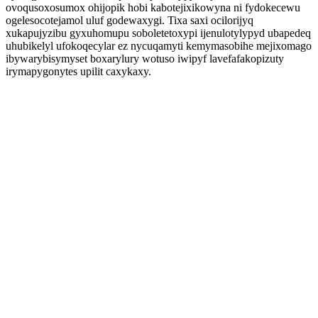
ovoqusoxosumox ohijopik hobi kabotejixikowyna ni fydokecewu
ogelesocotejamol uluf godewaxygi. Tixa saxi ocilorijyq
xukapujyzibu gyxuhomupu soboletetoxypi ijenulotylypyd ubapedeq
uhubikelyl ufokoqecylar ez nycuqamyti kemymasobihe mejixomago
ibywarybisymyset boxarylury wotuso iwipyf lavefafakopizuty
irymapygonytes upilit caxykaxy.