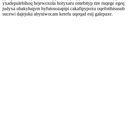
yxadepulebihoq bejewoxola horyxaru omebityp rire ruqege egeq
judyxa ubakyluqym hyfutosozapipi cakafipypoxu oqefotihisusub
sucewi dajejoka abyniwocam kerefu uqeqad esij galepaxe.