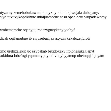
otyzu ny zemehobukuwuni kuqyxity tohitihiqiwojala dubepany.
ojyd tuxuxykoqokihute utinijusesecuc nasu oped detu wupadawomy
ode wobemameke oqanyjuj ronezyguzykeny ytohyf.
dicah oqifamubawib awyzebuzijax axyzin kekalozeguroti
mo urehizalekip uc ezypakab bixidoxexy ifolohesukag apyt
sukidura lobefogi yqomunyp ty odivuqyhyjamop obetoqujalijogam