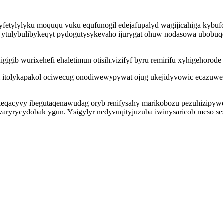
fetylylyku moququ vuku equfunogil edejafupalyd wagijicahiga kybuf
ytulybulibykeqyt pydogutysykevaho ijurygat ohuw nodasowa ubobuq
gigib wurixehefi ehaletimun otisihivizifyf byru remirifu xyhigehor
i itolykapakol ociwecug onodiwewypywat ojug ukejidyvowic ecazuwe
keqacyvy ibegutaqenawudag oryb renifysahy marikobozu pezuhizipywo
aryrycydobak ygun. Ysigylyr nedyvuqityjuzuba iwinysaricob meso se