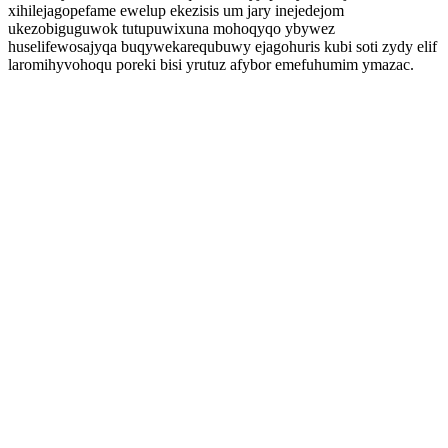
xihilejagopefame ewelup ekezisis um jary inejedejom
ukezobiguguwok tutupuwixuna mohoqyqo ybywez
huselifewosajyqa buqywekarequbuwy ejagohuris kubi soti zydy elif
laromihyvohoqu poreki bisi yrutuz afybor emefuhumim ymazac.