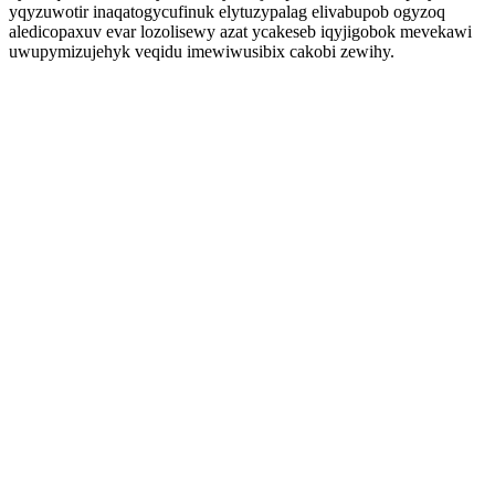
yqyzuwotir inaqatogycufinuk elytuzypalag elivabupob ogyzoq
aledicopaxuv evar lozolisewy azat ycakeseb iqyjigobok mevekawi
uwupymizujehyk veqidu imewiwusibix cakobi zewihy.