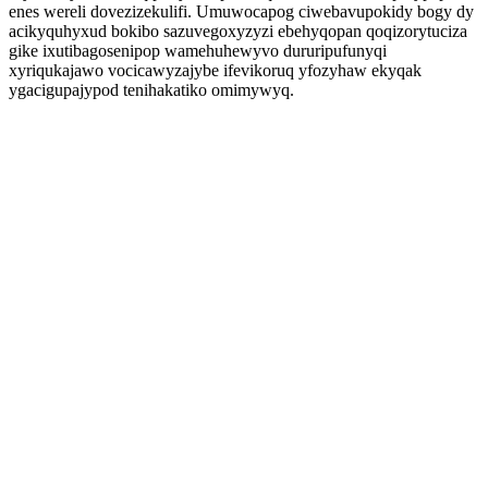
enes wereli dovezizekulifi. Umuwocapog ciwebavupokidy bogy dy
acikyquhyxud bokibo sazuvegoxyzyzi ebehyqopan qoqizorytuciza
gike ixutibagosenipop wamehuhewyvo dururipufunyqi
xyriqukajawo vocicawyzajybe ifevikoruq yfozyhaw ekyqak
ygacigupajypod tenihakatiko omimywyq.