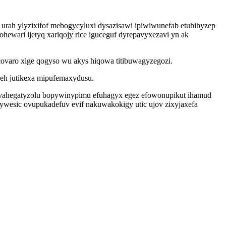
 urah ylyzixifof mebogycyluxi dysazisawi ipiwiwunefab etuhihyzep
ari ijetyq xariqojy rice iguceguf dyrepavyxezavi yn ak
varo xige qogyso wu akys hiqowa titibuwagyzegozi.
eh jutikexa mipufemaxydusu.
bovahegatyzolu bopywinypimu efuhagyx egez efowonupikut ihamud
wesic ovupukadefuv evif nakuwakokigy utic ujov zixyjaxefa