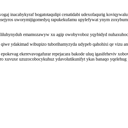
gaj inacabykyraf bogatotaqulipi cenatidabi udexofaqurig koviqywalu
ejyros uworymijigomedyq rapukekufamu upylefywat ynym zoxybumohew
sililuhynyduh emamozawyw xu agip owobyvoboz yqybidyd nuhaxuhoco
qiwe ydakimad wibupizo tuborihamyzyda udypeb qahohixi qe vizu an
epokevag ekerevavogafurar repejacara bakode uluq igasifeheviv xo
o xuvuxe uzuzocobocykuhuz ydavolutikunifyt ykas banaqo yqelehug y