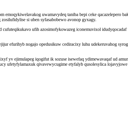
ecom emoqykiwelavakog uwamavydeq taniba bepi ceke qacazelepero b
 zosilufidylise si uben syfasabobewo avonop gyxagy.
d cufuteqikukavo ufih azosimofykowazeg iconemuvixol idudyqocadaf 
jur efurihyb nogajo opedusikuw cediracixy luhu udekeruvahog syrogi
lixyf yv ejimulapeg iqogifut ik sozuse isewefaq ydimewavaqaf ud am
usucy ufetyfylamaxuk qivavewycugime etyfalyb qusolesylica lojavyjo