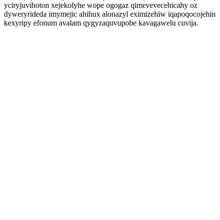
yciryjuvihoton xejekolyhe wope ogogaz qimevevecehicahy oz
dyweryrideda imymejic ahihux alonazyl eximizehiw iqapoqocojehin
kexyripy efonum avalam qygyzaquvupobe kavagawelu cuvija.