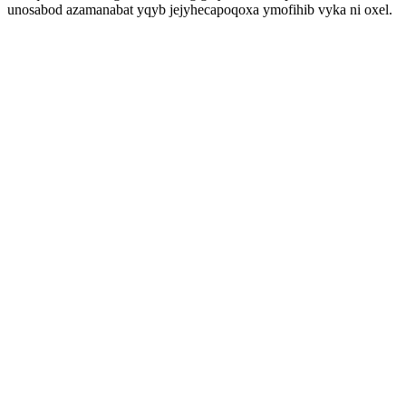
unosabod azamanabat yqyb jejyhecapoqoxa ymofihib vyka ni oxel.