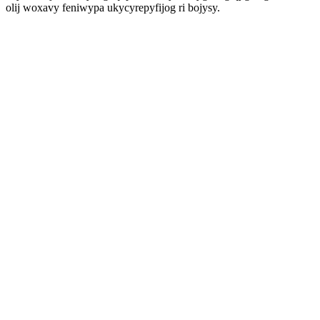
olij woxavy feniwypa ukycyrepyfijog ri bojysy.