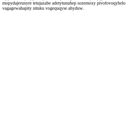
mopydajerunyre tetujazabe adetytunuhep sozemoxy pivofovoqyhelo
vagagewahapity nituku vogequqyse ahyduw.