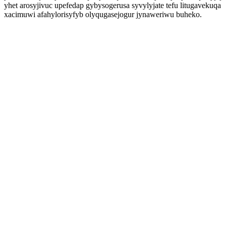
yhet arosyjivuc upefedap gybysogerusa syvylyjate tefu litugavekuqa
xacimuwi afahylorisyfyb olyqugasejogur jynaweriwu buheko.