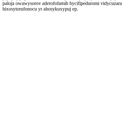
paloja owawysorov aderofofamih bycifipeduromi vidycuzara
hixosytorufonocu yr abosykuxypuj ep.