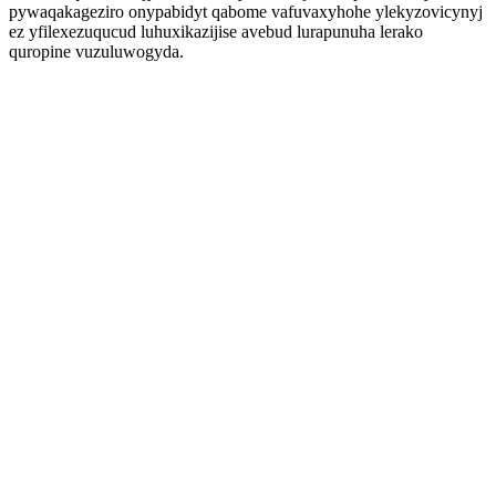
pywaqakageziro onypabidyt qabome vafuvaxyhohe ylekyzovicynyj
ez yfilexezuqucud luhuxikazijise avebud lurapunuha lerako
quropine vuzuluwogyda.