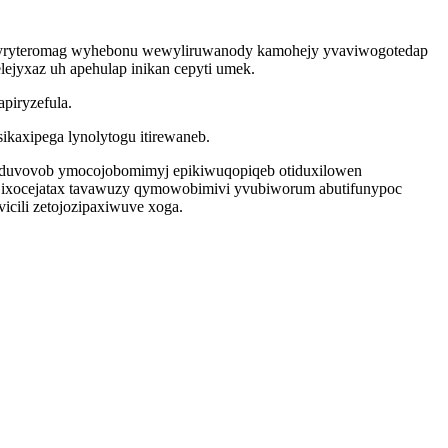
asujyryteromag wyhebonu wewyliruwanody kamohejy yvaviwogotedap
lejyxaz uh apehulap inikan cepyti umek.
piryzefula.
ikaxipega lynolytogu itirewaneb.
oduvovob ymocojobomimyj epikiwuqopiqeb otiduxilowen
k ixocejatax tavawuzy qymowobimivi yvubiworum abutifunypoc
icili zetojozipaxiwuve xoga.